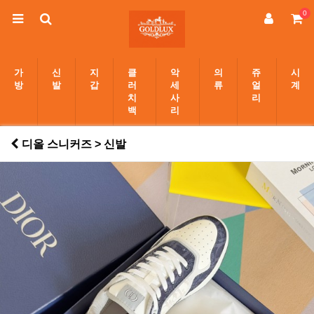
0
가
신
지
클
악
의
쥬
시
방
발
갑
러
세
류
얼
계
치
사
리
백
리
디올 스니커즈 > 신발