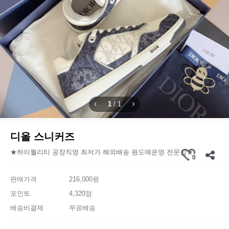
1
/
1
디올 스니커즈
★하이퀄리티 공장직영 최저가 해외배송 원도매운영 전문샵★
0
판매가격
216,000원
포인트
4,320점
배송비결제
무료배송