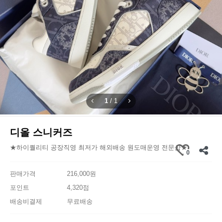
1
/
1
디올 스니커즈
★하이퀄리티 공장직영 최저가 해외배송 원도매운영 전문샵★
0
판매가격
216,000원
포인트
4,320점
배송비결제
무료배송