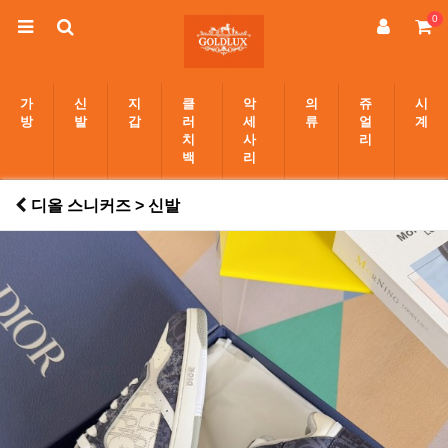
0
가
신
지
클
악
의
쥬
시
방
발
갑
러
세
류
얼
계
치
사
리
백
리
디올 스니커즈 > 신발