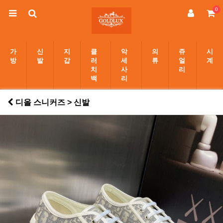
0
가
신
지
클
악
의
쥬
시
방
발
갑
러
세
류
얼
계
치
사
리
백
리
디올 스니커즈 > 신발