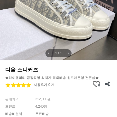
1
/
1
디올 스니커즈
★하이퀄리티 공장직영 최저가 해외배송 원도매운영 전문샵★
사용후기 0 개
0
판매가격
212,000원
포인트
4,240점
배송비결제
무료배송