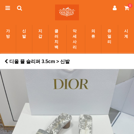
0
가
신
지
클
악
의
쥬
시
방
발
갑
러
세
류
얼
계
치
사
리
백
리
디올 뮬 슬리퍼 3.5cm > 신발