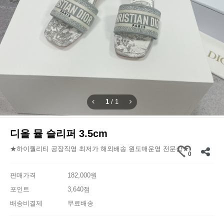
1
/
1
디올 뮬 슬리퍼 3.5cm
★하이퀄리티 공장직영 최저가 해외배송 원도매운영 전문샵★
0
판매가격
182,000원
포인트
3,640점
배송비결제
무료배송