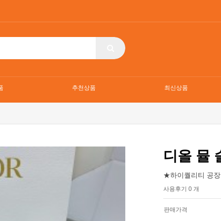
품
추천상품
최신상품
디올 뮬 
★하이퀄리티 공장
사용후기 0 개
판매가격