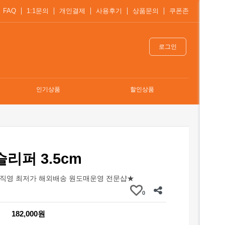
FAQ
1:1문의
개인결제
사용후기
상품문의
쿠폰존
로그인
인기상품
할인상품
슬리퍼 3.5cm
직영 최저가 해외배송 원도매운영 전문샵★
0
182,000원