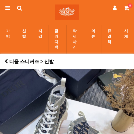
0
가
신
지
클
악
의
쥬
시
방
발
갑
러
세
류
얼
계
치
사
리
백
리
디올 스니커즈 > 신발