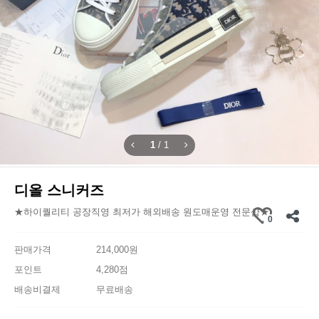
1
/
1
디올 스니커즈
★하이퀄리티 공장직영 최저가 해외배송 원도매운영 전문샵★
0
판매가격
214,000원
포인트
4,280점
배송비결제
무료배송