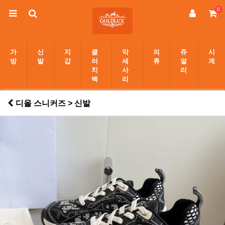
0
가
신
지
클
악
의
쥬
시
방
발
갑
러
세
류
얼
계
치
사
리
백
리
디올 스니커즈 > 신발