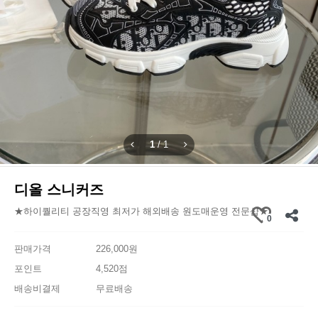
1
/
1
디올 스니커즈
★하이퀄리티 공장직영 최저가 해외배송 원도매운영 전문샵★
0
판매가격
226,000원
포인트
4,520점
배송비결제
무료배송