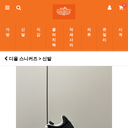
0
가
신
지
클
악
의
쥬
시
방
발
갑
러
세
류
얼
계
치
사
리
백
리
디올 스니커즈 > 신발