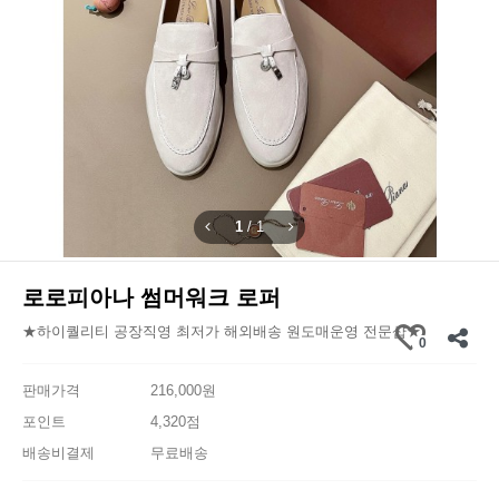
1
/
1
로로피아나 썸머워크 로퍼
★하이퀄리티 공장직영 최저가 해외배송 원도매운영 전문샵★
0
판매가격
216,000원
포인트
4,320점
배송비결제
무료배송