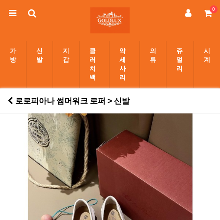
0
가
신
지
클
악
의
쥬
시
방
발
갑
러
세
류
얼
계
치
사
리
백
리
로로피아나 썸머워크 로퍼 > 신발