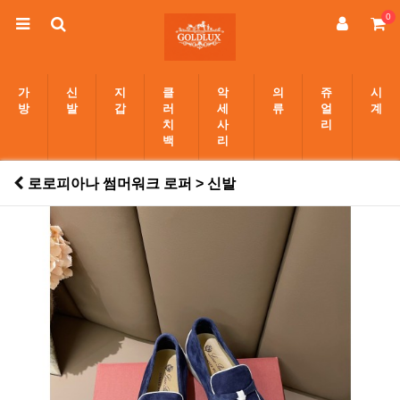
0
가
신
지
클
악
의
쥬
시
방
발
갑
러
세
류
얼
계
치
사
리
백
리
로로피아나 썸머워크 로퍼 > 신발