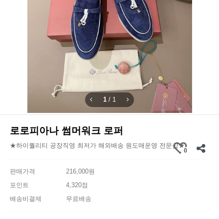
1
/
1
로로피아나 썸머워크 로퍼
★하이퀄리티 공장직영 최저가 해외배송 원도매운영 전문샵★
0
판매가격
216,000원
포인트
4,320점
배송비결제
무료배송