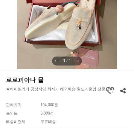
1
/
1
로로피아나 뮬
★하이퀄리티 공장직영 최저가 해외배송 원도매운영 전문샵★
0
판매가격
194,000원
포인트
3,880점
배송비결제
무료배송