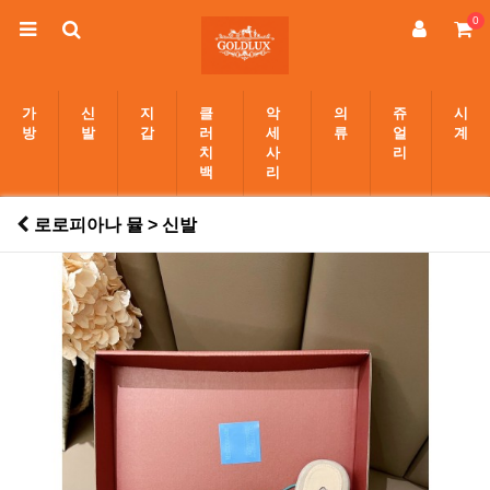
0
가
신
지
클
악
의
쥬
시
방
발
갑
러
세
류
얼
계
치
사
리
백
리
로로피아나 뮬 > 신발