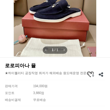
1
/
1
로로피아나 뮬
★하이퀄리티 공장직영 최저가 해외배송 원도매운영 전문샵★
0
판매가격
194,000원
포인트
3,880점
배송비결제
무료배송