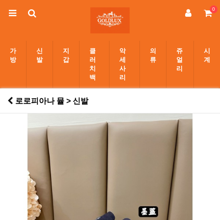
0
가
신
지
클
악
의
쥬
시
방
발
갑
러
세
류
얼
계
치
사
리
백
리
로로피아나 뮬 > 신발