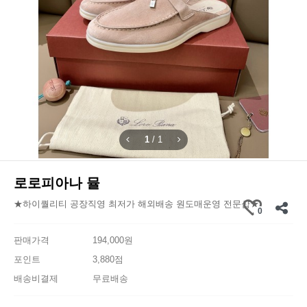
1
/
1
로로피아나 뮬
★하이퀄리티 공장직영 최저가 해외배송 원도매운영 전문샵★
0
판매가격
194,000원
포인트
3,880점
배송비결제
무료배송