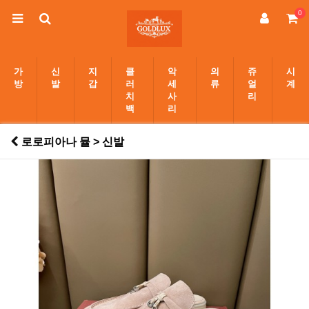
0
가
신
지
클
악
의
쥬
시
방
발
갑
러
세
류
얼
계
치
사
리
백
리
로로피아나 뮬 > 신발