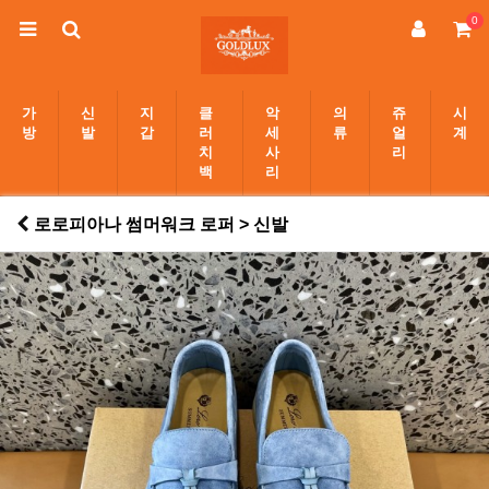
0
가
신
지
클
악
의
쥬
시
방
발
갑
러
세
류
얼
계
치
사
리
백
리
로로피아나 썸머워크 로퍼 > 신발