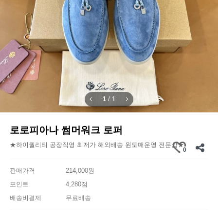
1
/
1
로로피아나 썸머워크 로퍼
★하이퀄리티 공장직영 최저가 해외배송 원도매운영 전문샵★
0
판매가격
214,000원
포인트
4,280점
배송비결제
무료배송