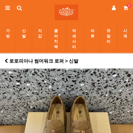
0
가
신
지
클
악
의
쥬
시
방
발
갑
러
세
류
얼
계
치
사
리
백
리
로로피아나 썸머워크 로퍼 > 신발