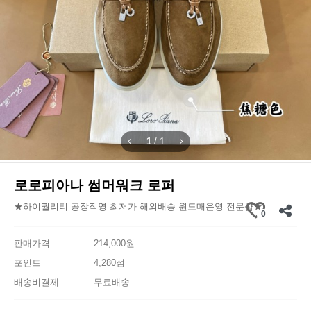
1
/
1
로로피아나 썸머워크 로퍼
★하이퀄리티 공장직영 최저가 해외배송 원도매운영 전문샵★
0
판매가격
214,000원
포인트
4,280점
배송비결제
무료배송