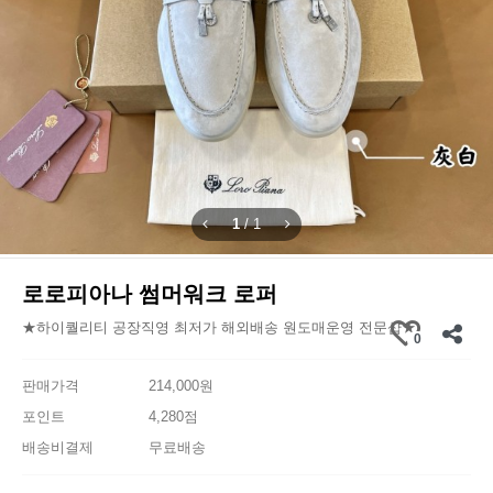
1
/
1
로로피아나 썸머워크 로퍼
★하이퀄리티 공장직영 최저가 해외배송 원도매운영 전문샵★
0
판매가격
214,000원
포인트
4,280점
배송비결제
무료배송