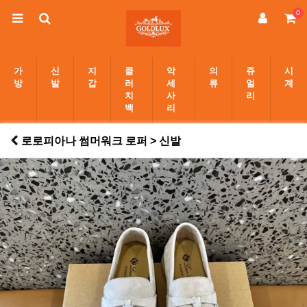
0
가
신
지
클
악
의
쥬
시
방
발
갑
러
세
류
얼
계
치
사
리
백
리
로로피아나 썸머워크 로퍼 > 신발