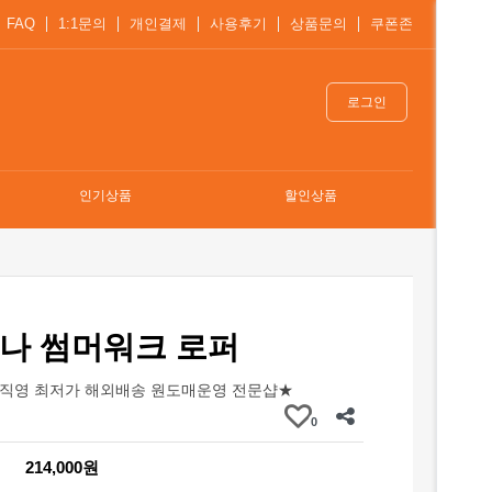
FAQ
1:1문의
개인결제
사용후기
상품문의
쿠폰존
로그인
인기상품
할인상품
나 썸머워크 로퍼
직영 최저가 해외배송 원도매운영 전문샵★
0
214,000원