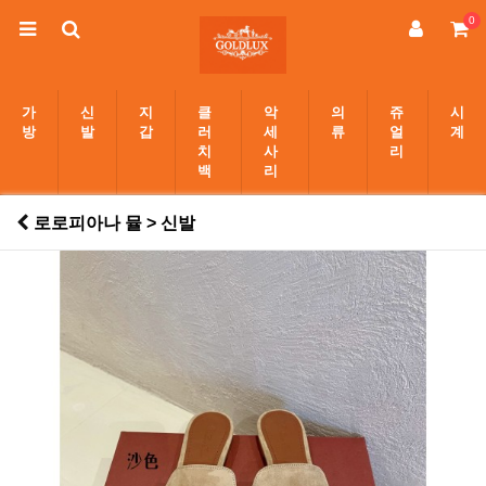
0
가
신
지
클
악
의
쥬
시
방
발
갑
러
세
류
얼
계
치
사
리
백
리
로로피아나 뮬 > 신발