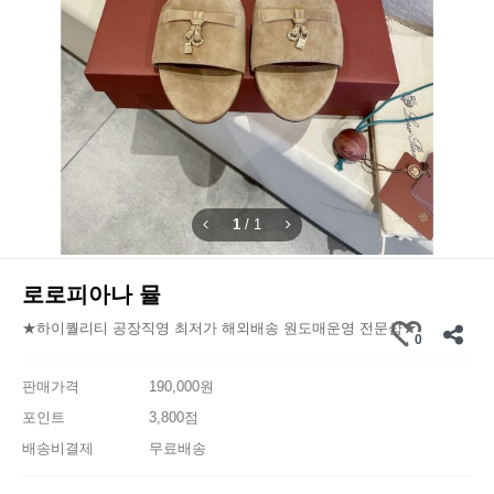
1
/
1
로로피아나 뮬
★하이퀄리티 공장직영 최저가 해외배송 원도매운영 전문샵★
0
판매가격
190,000원
포인트
3,800점
배송비결제
무료배송