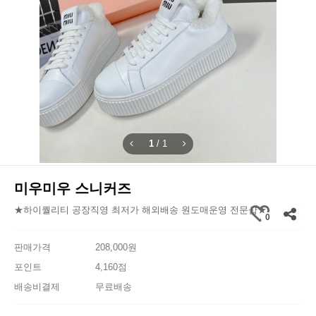
1
/
1
미우미우 스니커즈
★하이퀄리티 공장직영 최저가 해외배송 원도매운영 전문샵★
0
판매가격
208,000원
포인트
4,160점
배송비결제
무료배송