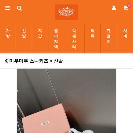
0
가
신
지
클
악
의
쥬
시
방
발
갑
러
세
류
얼
계
치
사
리
백
리
미우미우 스니커즈 > 신발