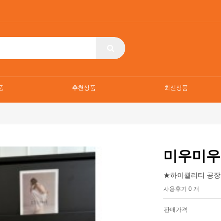
품
추천상품
최신상품
미우미우
★하이퀄리티 공장
사용후기 0 개
판매가격