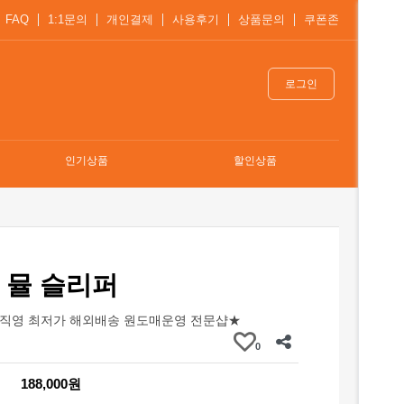
FAQ
1:1문의
개인결제
사용후기
상품문의
쿠폰존
로그인
인기상품
할인상품
 뮬 슬리퍼
직영 최저가 해외배송 원도매운영 전문샵★
0
188,000원