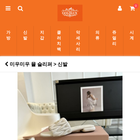
0
가
신
지
클
악
의
쥬
시
방
발
갑
러
세
류
얼
계
치
사
리
백
리
미우미우 뮬 슬리퍼 > 신발