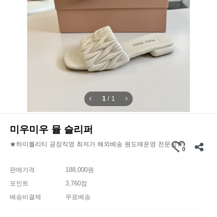
1
/
1
미우미우 뮬 슬리퍼
★하이퀄리티 공장직영 최저가 해외배송 원도매운영 전문샵★
0
판매가격
188,000원
포인트
3,760점
배송비결제
무료배송