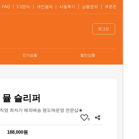
FAQ
1:1문의
개인결제
사용후기
상품문의
쿠폰존
로그인
인기상품
할인상품
 뮬 슬리퍼
직영 최저가 해외배송 원도매운영 전문샵★
0
188,000원