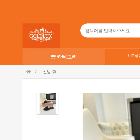
히트상
카테고리
신발