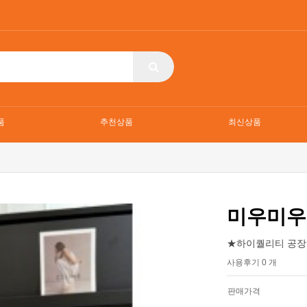
품
추천상품
최신상품
미우미우
★하이퀄리티 공장
사용후기 0 개
판매가격