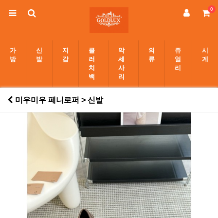
0
가
신
지
클
악
의
쥬
시
방
발
갑
러
세
류
얼
계
치
사
리
백
리
미우미우 페니로퍼 > 신발