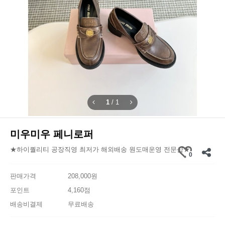
1
/
1
미우미우 페니로퍼
★하이퀄리티 공장직영 최저가 해외배송 원도매운영 전문샵★
0
판매가격
208,000원
포인트
4,160점
배송비결제
무료배송