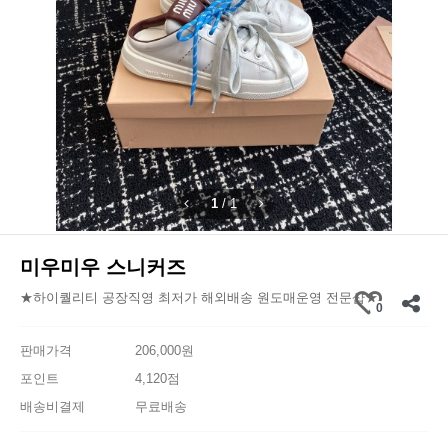
1
/
1
미우미우 스니커즈
★하이퀄리티 공장직영 최저가 해외배송 원도매운영 전문샵★
0
판매가격
206,000원
포인트
4,120점
배송비결제
무료배송