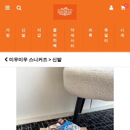
0
가
신
지
클
악
의
쥬
시
방
발
갑
러
세
류
얼
계
치
사
리
백
리
미우미우 스니커즈 > 신발