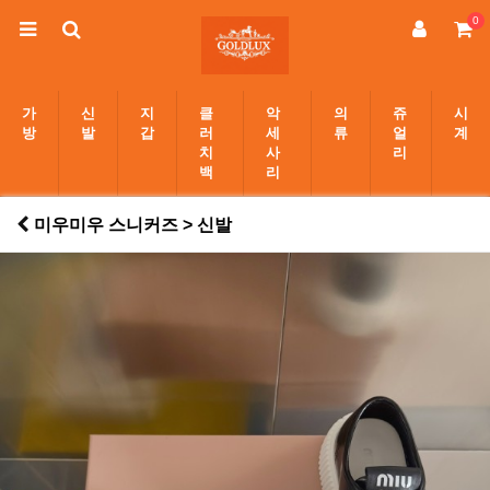
0
가
신
지
클
악
의
쥬
시
방
발
갑
러
세
류
얼
계
치
사
리
백
리
미우미우 스니커즈 > 신발