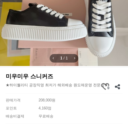
1
/
1
미우미우 스니커즈
★하이퀄리티 공장직영 최저가 해외배송 원도매운영 전문샵★
0
판매가격
208,000원
포인트
4,160점
배송비결제
무료배송