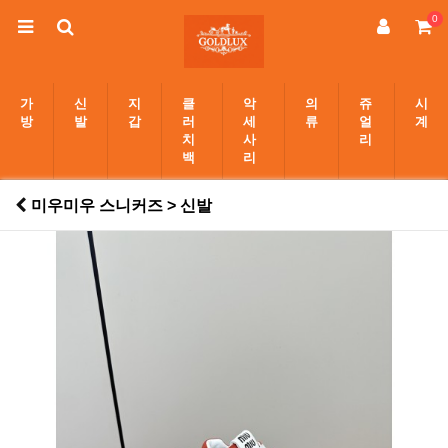
0
가
신
지
클
악
의
쥬
시
방
발
갑
러
세
류
얼
계
치
사
리
백
리
미우미우 스니커즈 > 신발