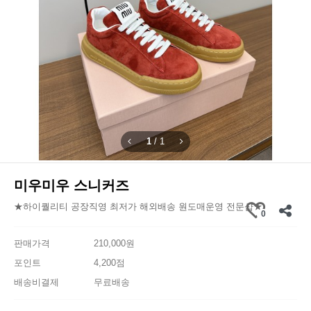
1
/
1
미우미우 스니커즈
★하이퀄리티 공장직영 최저가 해외배송 원도매운영 전문샵★
0
판매가격
210,000원
포인트
4,200점
배송비결제
무료배송