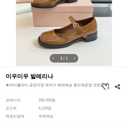
1
/
1
미우미우 발레리나
★하이퀄리티 공장직영 최저가 해외배송 원도매운영 전문샵★
0
판매가격
206,000원
포인트
4,120점
배송비결제
무료배송