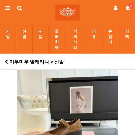
0
가
신
지
클
악
의
쥬
시
방
발
갑
러
세
류
얼
계
치
사
리
백
리
미우미우 발레리나 > 신발